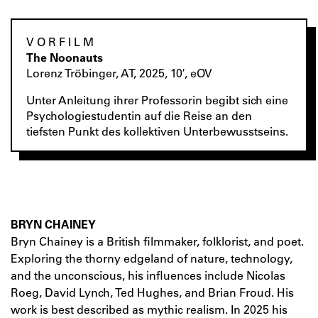
V O R F I L M
The Noonauts
Lorenz Tröbinger, AT, 2025, 10′, eOV
Unter Anleitung ihrer Professorin begibt sich eine
Psychologiestudentin auf die Reise an den
tiefsten Punkt des kollektiven Unterbewusstseins.
BRYN CHAINEY
Bryn Chainey is a British filmmaker, folklorist, and poet.
Exploring the thorny edgeland of nature, technology,
and the unconscious, his influences include Nicolas
Roeg, David Lynch, Ted Hughes, and Brian Froud. His
work is best described as mythic realism. In 2025 his