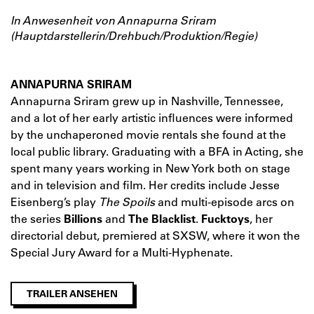
In Anwesenheit von Annapurna Sriram
(Hauptdarstellerin/Drehbuch/Produktion/Regie)
ANNAPURNA SRIRAM
Annapurna Sriram grew up in Nashville, Tennessee,
and a lot of her early artistic influences were informed
by the unchaperoned movie rentals she found at the
local public library. Graduating with a BFA in Acting, she
spent many years working in New York both on stage
and in television and film. Her credits include Jesse
Eisenberg’s play
The Spoils
and multi-episode arcs on
the series
Billions
and
The Blacklist
.
Fucktoys
, her
directorial debut, premiered at SXSW, where it won the
Special Jury Award for a Multi-Hyphenate.
TRAILER ANSEHEN